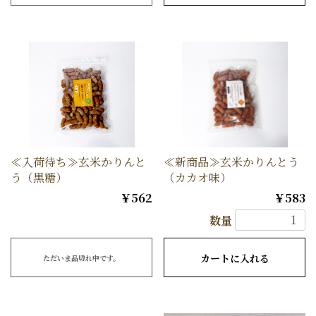
≪入荷待ち≫玄米かりんと
≪新商品≫玄米かりんとう
う（黒糖）
（カカオ味）
￥562
￥583
数量
カートに入れる
ただいま品切れ中です。