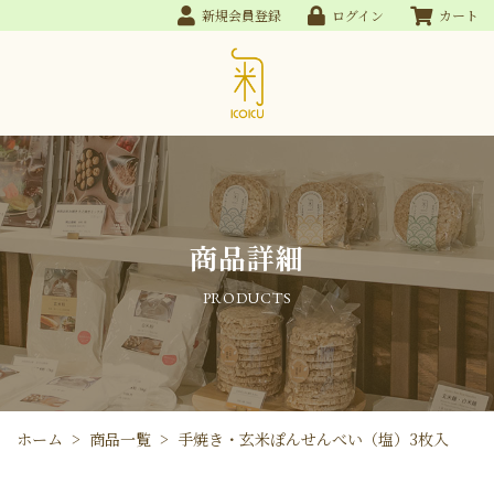
新規会員登録
ログイン
カート
商品詳細
PRODUCTS
ホーム
>
商品一覧
>
手焼き・玄米ぽんせんべい（塩）3枚入